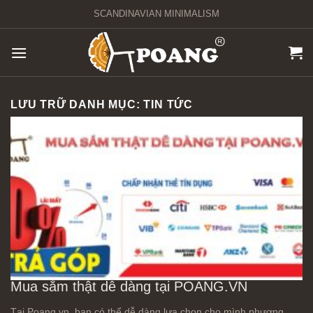
Chuyển
SCANDINAVIAN MINIMALISM
đến
nội
dung
LƯU TRỮ DANH MỤC:
TIN TỨC
Mua sắm thật dễ dàng tại POANG.VN
Tại Poang.vn, bạn có thể dễ dàng lựa chọn cho mình phương