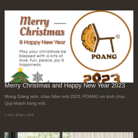
Merry Christmas and Happy New Year 2023
Mừng Giáng sinh, chào Năm mới 2023, POANG xin kính chúc
Quý khách hàng một...
1 CÁC BÌNH LUẬN