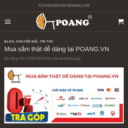
Chuyển
SCANDINAVIAN MINIMALISM
đến
nội
dung
BLOG
,
KHUYẾN MÃI
,
TIN TỨC
Mua sắm thật dễ dàng tại POANG.VN
Đã đăng trên
13/01/2023
bởi
thaodinhphuong2