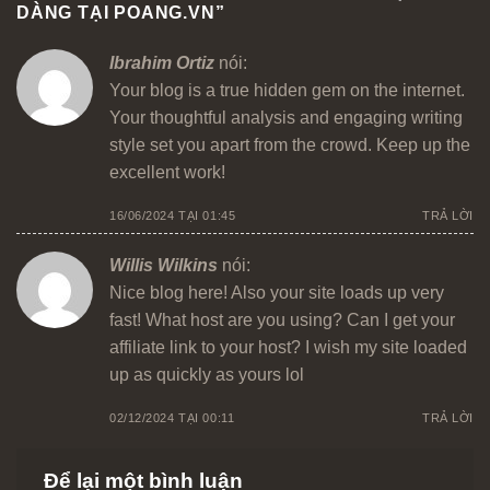
DÀNG TẠI POANG.VN
”
Ibrahim Ortiz
nói:
Your blog is a true hidden gem on the internet.
Your thoughtful analysis and engaging writing
style set you apart from the crowd. Keep up the
excellent work!
16/06/2024 TẠI 01:45
TRẢ LỜI
Willis Wilkins
nói:
Nice blog here! Also your site loads up very
fast! What host are you using? Can I get your
affiliate link to your host? I wish my site loaded
up as quickly as yours lol
02/12/2024 TẠI 00:11
TRẢ LỜI
Để lại một bình luận