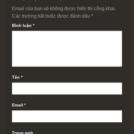
Email của bạn sẽ không được hiển thị công khai.
Các trường bắt buộc được đánh dấu
*
Bình luận
*
Tên
*
Email
*
Trang web