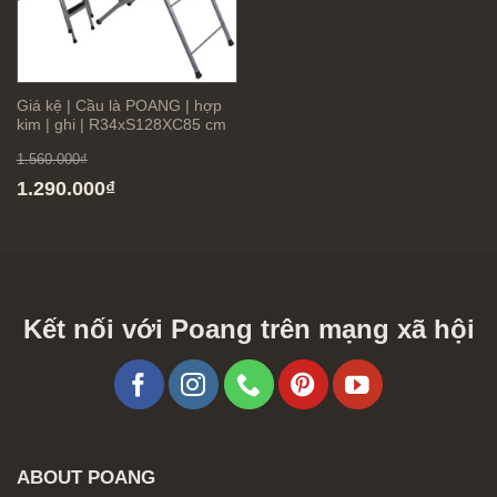
Giá kệ | Cầu là POANG | hợp
kim | ghi | R34xS128XC85 cm
1.560.000
₫
Giá
Giá
1.290.000
₫
gốc
hiện
là:
tại
1.560.000₫.
là:
1.290.000₫.
Kết nối với Poang trên mạng xã hội
ABOUT POANG