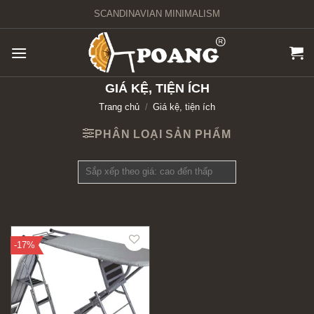
Chuyển
SCANDINAVIAN MINIMALISM
đến
nội
dung
GIÁ KỆ, TIỆN ÍCH
Trang chủ
/
Giá kệ, tiện ích
PHÂN LOẠI SẢN PHẨM
-17%
Add to
wishlist