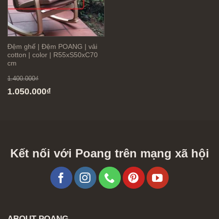
Đệm ghế | Đệm POANG | vải
cotton | color | R55xS50xC70
cm
1.400.000
₫
1.050.000
₫
Kết nối với Poang trên mạng xã hội
ABOUT POANG