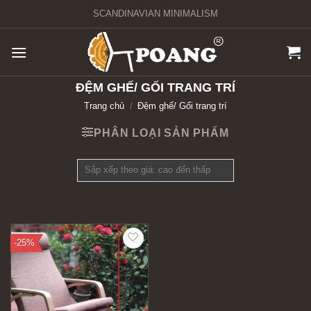
Chuyển
SCANDINAVIAN MINIMALISM
đến
nội
dung
ĐỆM GHẾ/ GỐI TRANG TRÍ
Trang chủ
/
Đệm ghế/ Gối trang trí
PHÂN LOẠI SẢN PHẨM
-25%
Add to
wishlist