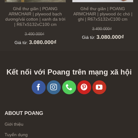
Ghế thư giãn | POANG
Ghế thư giãn | POANG
ARMCHAIR | plywood bạch
ARMCHAIR | plywood óc chó |
dương/vải cotton | xanh da trời
ghi | R67xS132xC100 cm
| R67xS132xC100 cm
3.490.000
₫
3.490.000
₫
3.080.000
₫
Giá từ:
3.080.000
₫
Giá từ:
Kết nối với Poang trên mạng xã hội
ABOUT POANG
Giới thiệu
Tuyển dụng