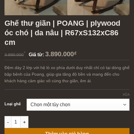
Ghế thư giãn | POANG | plywood
óc chó | da nâu | R67xS132xC86
cm
3.890.000
₫
₫
Giá từ:
3.890.000
Đệm dày 2 lớp với hệ lò xo phía dưới duy nhất chỉ có tại dòng ghế
bập bênh của Poang, giúp gia tăng độ bền và mang đến cho
khách hàng cảm giác vô cùng thư giãn, êm ái.
XÓA
Loại ghế
Ghế thư giãn | POANG | plywood óc chó | da nâu | R67xS132x
Thêm vào giỏ hàng