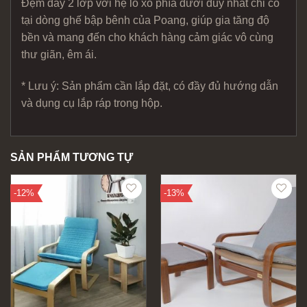
Đệm dày 2 lớp với hệ lò xo phía dưới duy nhất chỉ có
tại dòng ghế bập bênh của Poang, giúp gia tăng độ
bền và mang đến cho khách hàng cảm giác vô cùng
thư giãn, êm ái.
* Lưu ý: Sản phẩm cần lắp đặt, có đầy đủ hướng dẫn
và dụng cụ lắp ráp trong hộp.
SẢN PHẨM TƯƠNG TỰ
-12%
-13%
Add to
Add to
wishlist
wishlist